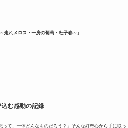
 ～走れメロス・一房の葡萄・杜子春～』
び込む感動の記録
感想って、一体どんなものだろう？」そんな好奇心から手に取っ